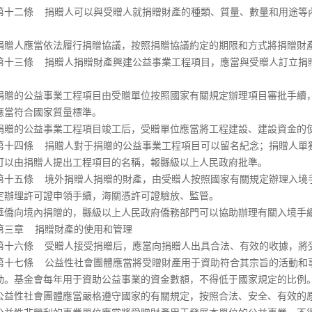
二條 捐贈人可以與受贈人就捐贈財產的種類、質量、數量和用途等內
。
人應當依法履行捐贈協議，按照捐贈協議約定的期限和方式將捐贈財
三條 捐贈人捐贈財產興建公益事業工程項目，應當與受贈人訂立捐贈
的公益事業工程項目由受贈單位按照國家有關規定辦理項目審批手續，
應當符合國家質量標準。
的公益事業工程項目竣工后，受贈單位應當將工程建設、建設資金的使
四條 捐贈人對于捐贈的公益事業工程項目可以留名紀念；捐贈人單獨
可以由捐贈人提出工程項目的名稱，報縣級以上人民政府批準。
五條 境外捐贈人捐贈的財產，由受贈人按照國家有關規定辦理入境手
定辦理許可證申領手續，海關憑許可證驗放、監管。
向境內捐贈的，縣級以上人民政府僑務部門可以協助辦理有關入境手續
章 捐贈財產的使用和管理
六條 受贈人接受捐贈后，應當向捐贈人出具合法、有效的收據，將受
七條 公益性社會團體應當將受贈財產用于資助符合其宗旨的活動和事
動。基金會每年用于資助公益事業的資金數額，不得低于國家規定的比例
性社會團體應當嚴格遵守國家的有關規定，按照合法、安全、有效的原