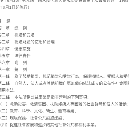
999年6月28日第九屆全國人民代表大會常務委員會第十次會議通過 199
9年9月1日起施行）
 錄
一章 總 則
章 捐贈和受贈
章 捐贈財產的使用和管理
章 優惠措施
章 法律責任
六章 附 則
一章 總 則
條 為了鼓勵捐贈，規范捐贈和受贈行為，保護捐贈人、受贈人和受益
條 自然人、法人或者其他組織自愿無償向依法成立的公益性社會團體
適用本法。
條 本法所稱公益事業是指非營利的下列事項：
）救助災害、救濟貧困、扶助殘疾人等困難的社會群體和個人的活動
）教育、科學、文化、衛生、體育事業；
）環境保護、社會公共設施建設；
）促進社會發展和進步的其他社會公共和福利事業。