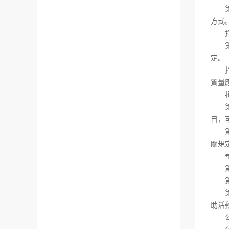
第十
方式
捐贈
第十
定。
捐贈
質量
捐贈
第十
目，
第十
關規
華僑
第三
第十
第十
助活
公益