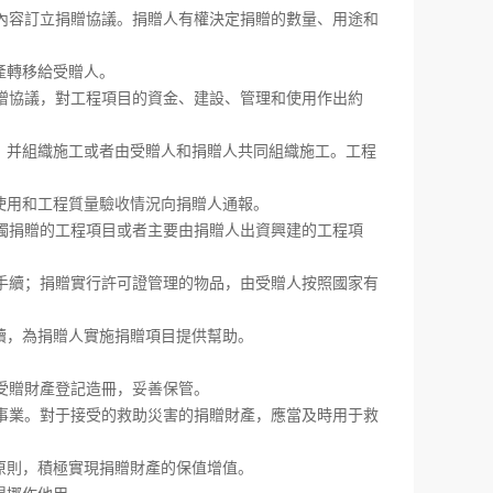
容訂立捐贈協議。捐贈人有權決定捐贈的數量、用途和
產轉移給受贈人。
協議，對工程項目的資金、建設、管理和使用作出約
并組織施工或者由受贈人和捐贈人共同組織施工。工程
用和工程質量驗收情況向捐贈人通報。
捐贈的工程項目或者主要由捐贈人出資興建的工程項
續；捐贈實行許可證管理的物品，由受贈人按照國家有
，為捐贈人實施捐贈項目提供幫助。
贈財產登記造冊，妥善保管。
業。對于接受的救助災害的捐贈財產，應當及時用于救
。
則，積極實現捐贈財產的保值增值。