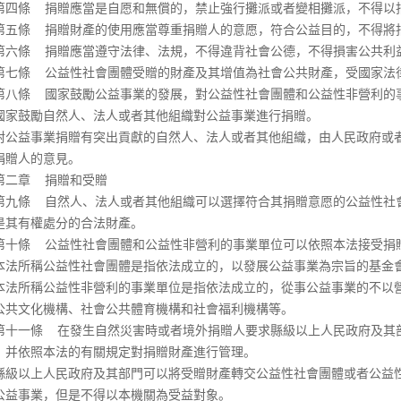
條 捐贈應當是自愿和無償的，禁止強行攤派或者變相攤派，不得以
條 捐贈財產的使用應當尊重捐贈人的意愿，符合公益目的，不得將
條 捐贈應當遵守法律、法規，不得違背社會公德，不得損害公共利
條 公益性社會團體受贈的財產及其增值為社會公共財產，受國家法律
條 國家鼓勵公益事業的發展，對公益性社會團體和公益性非營利的
鼓勵自然人、法人或者其他組織對公益事業進行捐贈。
益事業捐贈有突出貢獻的自然人、法人或者其他組織，由人民政府或者
捐贈人的意見。
章 捐贈和受贈
條 自然人、法人或者其他組織可以選擇符合其捐贈意愿的公益性社會
是其有權處分的合法財產。
條 公益性社會團體和公益性非營利的事業單位可以依照本法接受捐
所稱公益性社會團體是指依法成立的，以發展公益事業為宗旨的基金會
所稱公益性非營利的事業單位是指依法成立的，從事公益事業的不以營
公共文化機構、社會公共體育機構和社會福利機構等。
一條 在發生自然災害時或者境外捐贈人要求縣級以上人民政府及其部
，并依照本法的有關規定對捐贈財產進行管理。
以上人民政府及其部門可以將受贈財產轉交公益性社會團體或者公益性
公益事業，但是不得以本機關為受益對象。