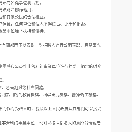
捐贈為名從事營利活動。
捐贈財產挪作他用。
益和其他公民的合法權益。
保護，任何單位和個人不得侵占、挪用和損毀。
事業單位給予扶持和優待。
有關部門予以表彰。對捐贈人進行公開表彰，應當事先
團體和公益性非營利的事業單位進行捐贈。捐贈的財產
贈。
、慈善組織等社會團體。
利為目的的教育機構、科學研究機構、醫療衛生機構、
門作為受贈人時，縣級以上人民政府及其部門可以接受
非營利的事業單位；也可以按照捐贈人的意愿分發或者