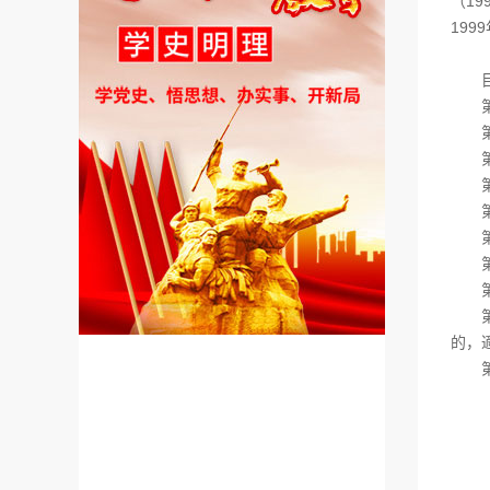
（1
199
目
第
第二
第三
第四
第五
第
第
第一
第二
的，
第三
（一
（二
（三
（四