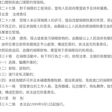
進口關稅和進口環節的增值稅。
十七條 對于捐贈的工程項目，當地人民政府應當給予支持和優惠。
章 法律責任
十八條 受贈人未征得捐贈人的許可，擅自改變捐贈財產的性質、用途
拒不改正的，經征求捐贈人的意見，由縣級以上人民政府將捐贈財產交由
事業單位管理。
十九條 挪用、侵占或者貪污捐贈款物的，由縣級以上人民政府有關部
，由所在單位依照有關規定予以處理；構成犯罪的，依法追究刑事責任。
前款追回、追繳的捐贈款物，應當用于原捐贈目的和用途。
十條 在捐贈活動中，有下列行為之一的，依照法律、法規的有關規定
）逃匯、騙購外匯的；
）偷稅、逃稅的；
）進行走私活動的；
）未經海關許可并且未補繳應繳稅額，擅自將減稅、免稅進口的捐贈物
十一條 受贈單位的工作人員，濫用職權，玩忽職守，徇私舞弊，致使
理；構成犯罪的，依法追究刑事責任。
六章 附 則
十二條 本法自1999年9月1日起施行。