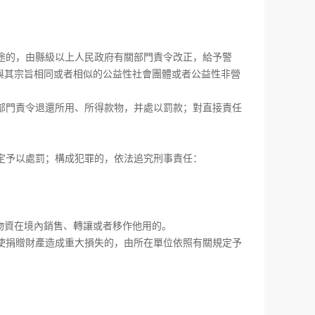
的，由縣級以上人民政府有關部門責令改正，給予警
與其宗旨相同或者相似的公益性社會團體或者公益性非營
門責令退還所用、所得款物，并處以罰款；對直接責任
予以處罰；構成犯罪的，依法追究刑事責任：
資在境內銷售、轉讓或者移作他用的。
捐贈財產造成重大損失的，由所在單位依照有關規定予