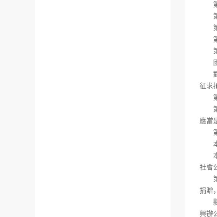
第四
第五
第六
第七
第八
國家
對公
征求
第二
第九
應當
第十
本法
本法
社會
第十
捐贈
縣級
興辦