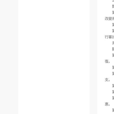
公益
對于
第十
改變
第十
第二
行審
海關
縣級
第二
復。
第二
第二
支。
第四
第二
第二
惠。
第二