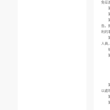
免征
第二
第五
第二
告。
利的
第二
人員
依照
第三
（一
（二
（三
（四
第三
以處
第
第三